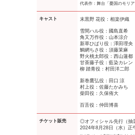
代表作：舞台「憂国のモリアー
キャスト
末黒野 花役：相楽伊織
雪間ハル役：國島直希
角又万作役：山本涼介
新草ひばり役：澤田理央
鯛網ちさ役：須藤茉麻
野火桃太郎役：西山蓮都
甘茶藤子役：藍染カレン
柳 踏青役：村田洋二郎
新巻鷹弘役：田口 涼
村上役：佐藤たかみち
柴田役：久保侑大
百舌役：仲田博喜
チケット販売
◎オフィシャル先行（抽
2024年8月28日（水）正午