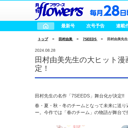
最新号
次号予告
連載
トップ
>
田村由美
>
7SEEDS
> 田村由美先生の大ヒ
2024.08.28
田村由美先生の大ヒット漫画「
定！
田村先生の名作「7SEEDS」舞台化が決定!!
春・夏・秋・冬のチームとなって未来に送り
ー。今作では「春のチーム」の物語が舞台で