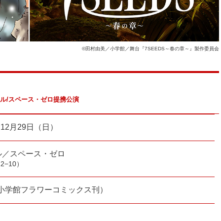
©田村由美／小学館／舞台『7SEEDS～春の章～』製作委員会
oopホール/スペース・ゼロ提携公演
～12月29日（日）
ール／スペース・ゼロ
−10）
（小学館フラワーコミックス刊）