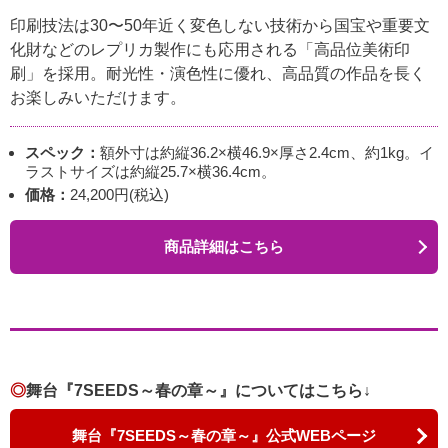
印刷技法は30〜50年近く変色しない技術から国宝や重要文
化財などのレプリカ製作にも応用される「高品位美術印
刷」を採用。耐光性・演色性に優れ、高品質の作品を長く
お楽しみいただけます。
スペック：
額外寸は約縦36.2×横46.9×厚さ2.4cm、約1kg。イ
ラストサイズは約縦25.7×横36.4cm。
価格：
24,200円(税込)
商品詳細はこちら
◎
舞台『7SEEDS～春の章～』についてはこちら↓
舞台『7SEEDS～春の章～』公式WEBページ