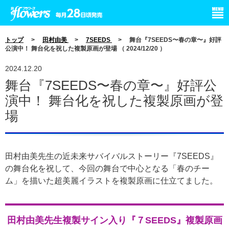
小学館 月刊flowers
トップ
>
田村由美
>
7SEEDS
> 舞台『7SEEDS〜春の章〜』好評
公演中！ 舞台化を祝した複製原画が登場 （ 2024/12/20 ）
2024.12.20
舞台『7SEEDS〜春の章〜』好評公
演中！ 舞台化を祝した複製原画が登
場
田村由美先生の近未来サバイバルストーリー『7SEEDS』
の舞台化を祝して、今回の舞台で中心となる「春のチー
ム」を描いた超美麗イラストを複製原画に仕立てました。
田村由美先生複製サイン入り『７SEEDS』複製原画