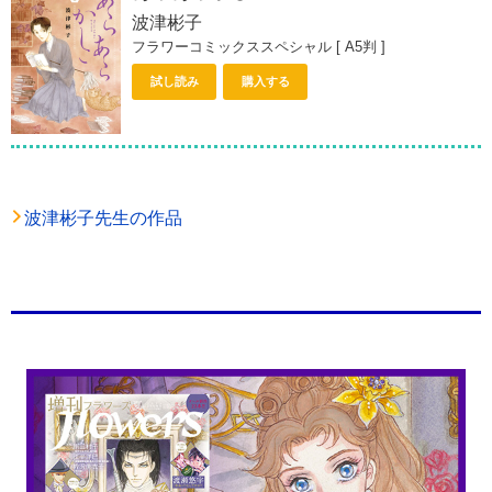
波津彬子
フラワーコミックススペシャル [ A5判 ]
試し読み
購入する
波津彬子先生の作品