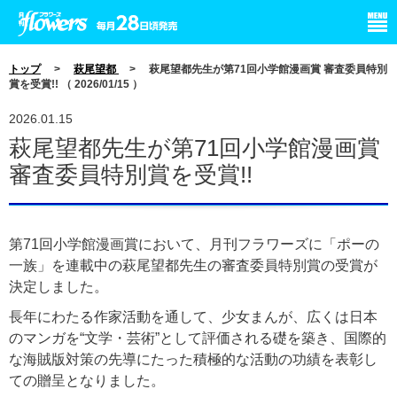
小学館 月刊flowers
トップ
>
萩尾望都
> 萩尾望都先生が第71回小学館漫画賞 審査委員特別
賞を受賞!! （ 2026/01/15 ）
2026.01.15
萩尾望都先生が第71回小学館漫画賞
審査委員特別賞を受賞!!
第71回小学館漫画賞において、月刊フラワーズに「ポーの
一族」を連載中の萩尾望都先生の審査委員特別賞の受賞が
決定しました。
長年にわたる作家活動を通して、少女まんが、広くは日本
のマンガを“文学・芸術”として評価される礎を築き、国際的
な海賊版対策の先導にたった積極的な活動の功績を表彰し
ての贈呈となりました。