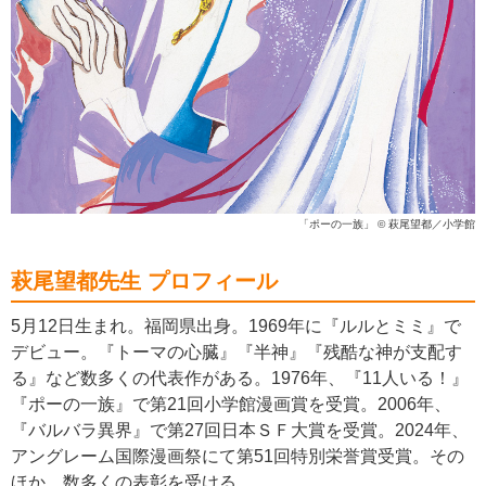
「ポーの一族」 © 萩尾望都／小学館
萩尾望都先生 プロフィール
5月12日生まれ。福岡県出身。1969年に『ルルとミミ』で
デビュー。『トーマの心臓』『半神』『残酷な神が支配す
る』など数多くの代表作がある。1976年、『11人いる！』
『ポーの一族』で第21回小学館漫画賞を受賞。2006年、
『バルバラ異界』で第27回日本ＳＦ大賞を受賞。2024年、
アングレーム国際漫画祭にて第51回特別栄誉賞受賞。その
ほか、数多くの表彰を受ける。