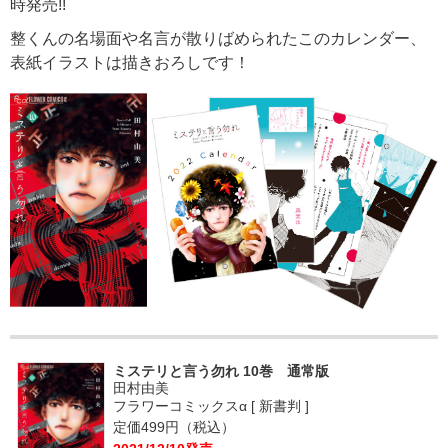
時発売!!
整くんの名場面や名言が散りばめられたこのカレンダー、
表紙イラストは描きおろしです！
ミステリと言う勿れ 10巻 通常版
田村由美
フラワーコミックスα [ 新書判 ]
定価499円（税込）