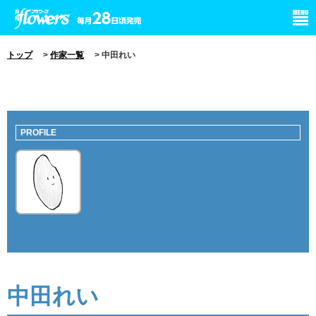
小学館 月刊flowers
トップ
>
作家一覧
> 中田れい
PROFILE
中田れい