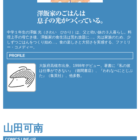
中学１年生の澤飯 光（さわい ひかり）は、父と幼い妹の３人暮らし。料
理上手の母亡き後、澤飯家の食生活は荒れ放題に…。光は家族のため、少
しずつごはんをつくり始め…。食の楽しさと大切さを実感する、ファミリ
ー・コメディー。
PROFILE
大阪府高槻市出身。1998年デビュー。著書に『私の彼
は仕事ができない』（徳間書店）、『われなべにとじぶ
た』（集英社）、他多数。
山田可南
COMICS LINE-UP