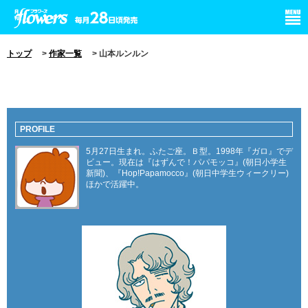
小学館 月刊flowers
トップ
>
作家一覧
> 山本ルンルン
PROFILE
5月27日生まれ。ふたご座。Ｂ型。1998年『ガロ』でデ
ビュー。現在は『はずんで！パパモッコ』(朝日小学生
新聞)、『Hop!Papamocco』(朝日中学生ウィークリー)
ほかで活躍中。