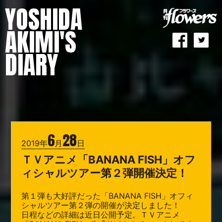
YOSHIDA
AKIMI'S
DIARY
6
28
2019年
月
日
ＴＶアニメ「BANANA FISH」オフ
ィシャルツアー第２弾開催決定！
第１弾も大好評だった「BANANA FISH」オフィ
シャルツアー第２弾の開催が決定しました！
日程などの詳細は近日公開予定。ＴＶアニメ