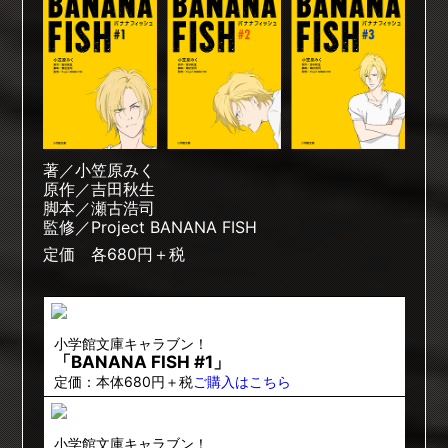
著／小笠原みく
原作／吉田秋生
脚本／瀬古浩司
監修／Project BANANA FISH
定価 各680円＋税
小学館文庫キャラブン！
「BANANA FISH #1」
定価：本体680円＋税
ご購入はこちら
小学館文庫キャラブン！