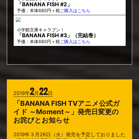
「BANANA FISH #2」
予価：本体680円＋税
ご購入はこちら
小学館文庫キャラブン！
「BANANA FISH #3」（完結巻）
予価：本体680円＋税
ご購入はこちら
2
22
2019年
月
日
「BANANA FISH TVアニメ公式ガ
イド ～Moment～」発売日変更の
お詫びとお知らせ
2019年３月26日（火）発売を予定しておりました