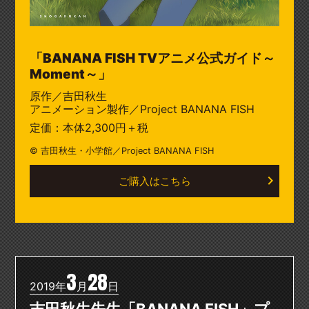
「BANANA FISH TVアニメ公式ガイド～
Moment～」
原作／吉田秋生
アニメーション製作／Project BANANA FISH
定価：本体2,300円＋税
© 吉田秋生・小学館／Project BANANA FISH
ご購入はこちら
3
28
2019年
月
日
吉田秋生先生「BANANA FISH」プ