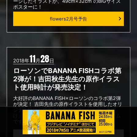
ージしたイラストが、49cm×32cm のBIGサイズ
ポスターに！
flowers2月号予告
11
28
2018年
月
日
ローソンでBANANA FISHコラボ第
2弾が！吉田秋生先生の原作イラス
ト使用時計が発売決定！
大好評のBANANA FISH×ローソンのコラボ第2弾
が決定！ 吉田先生の原作イラストを使用したオリ
ジナル時計が発売されます。アッシュの「夜明
け」イラストを使用した、ファン必見のアイテム
です。