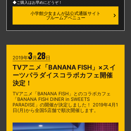
◆ご購入はお早めにどうぞ！
小学館少女まんが誌公式通販サイト
ブルームアベニュー
3
28
2019年
月
日
TVアニメ「BANANA FISH」×スイ
ーツパラダイスコラボカフェ開催
決定！
TVアニメ「BANANA FISH」とのコラボカフェ
「BANANA FISH DINER in SWEETS
PARADISE」の開催が決定しました！ 2019年4月1
日(月)から全国5店舗で順次開催します。