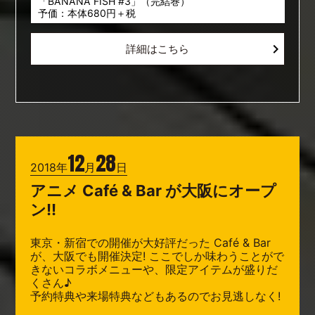
「BANANA FISH #3」（完結巻）
予価：本体680円＋税
詳細はこちら
12
28
2018年
月
日
アニメ Café & Bar が大阪にオープ
ン!!
東京・新宿での開催が大好評だった Café & Bar
が、大阪でも開催決定! ここでしか味わうことがで
きないコラボメニューや、限定アイテムが盛りだ
くさん♪
予約特典や来場特典などもあるのでお見逃しなく!