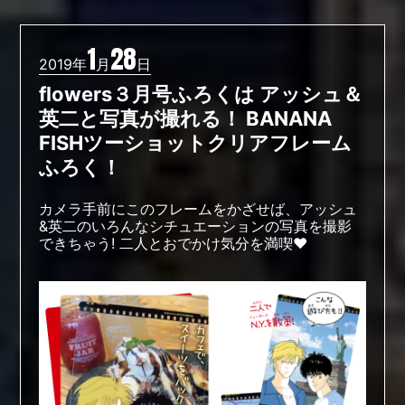
1
28
2019年
月
日
flowers３月号ふろくは アッシュ＆
英二と写真が撮れる！ BANANA
FISHツーショットクリアフレーム
ふろく！
カメラ手前にこのフレームをかざせば、アッシュ
&英二のいろんなシチュエーションの写真を撮影
できちゃう! 二人とおでかけ気分を満喫♥