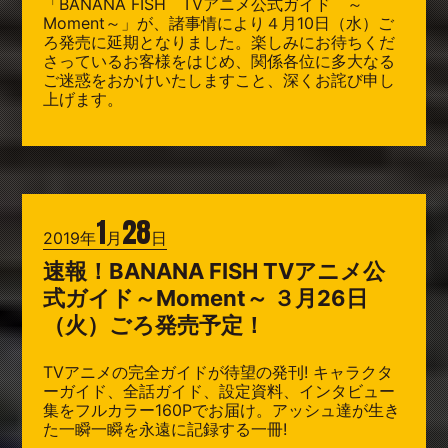
「BANANA FISH TVアニメ公式ガイド ～
Moment～」が、諸事情により４月10日（水）ご
ろ発売に延期となりました。楽しみにお待ちくだ
さっているお客様をはじめ、関係各位に多大なる
ご迷惑をおかけいたしますこと、深くお詫び申し
上げます。
1
28
2019年
月
日
速報！BANANA FISH TVアニメ公
式ガイド～Moment～ ３月26日
（火）ごろ発売予定！
TVアニメの完全ガイドが待望の発刊! キャラクタ
ーガイド、全話ガイド、設定資料、インタビュー
集をフルカラー160Pでお届け。アッシュ達が生き
た一瞬一瞬を永遠に記録する一冊!