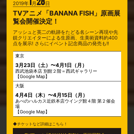
1
28
2019年
月
日
TVアニメ「BANANA FISH」原画展
覧会開催決定！
アッシュと英二の軌跡をたどる名シーン再現や先
鋭クリエイターによる生原画、生美術資料約400
点を展示! さらにイベント記念商品の発売も!!
東京
3月23日（土）〜4月1日（月）
西武池袋本店 別館２階＝西武ギャラリー
【
Google Map
】
大阪
4月4日（木）〜4月15日（月）
あべのハルカス近鉄本店ウイング館４階 第２催会
場
【
Google Map
】
◆チケットなど詳細はこちら！