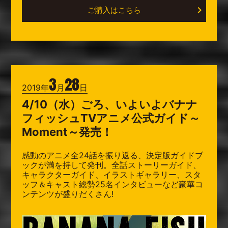
ご購入はこちら
3
28
2019年
月
日
4/10（水）ごろ、いよいよバナナ
フィッシュTVアニメ公式ガイド～
Moment～発売！
感動のアニメ全24話を振り返る、決定版ガイドブ
ックが満を持して発刊。全話ストーリーガイド、
キャラクターガイド、イラストギャラリー、スタ
ッフ＆キャスト総勢25名インタビューなど豪華コ
ンテンツが盛りだくさん!