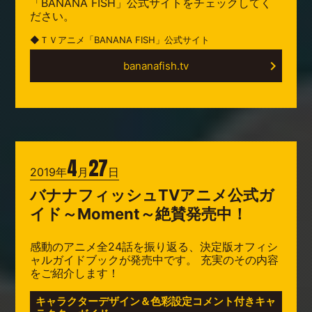
「BANANA FISH」公式サイトをチェックしてく
ださい。
◆ＴＶアニメ「BANANA FISH」公式サイト
bananafish.tv
4
27
2019年
月
日
バナナフィッシュTVアニメ公式ガ
イド～Moment～絶賛発売中！
感動のアニメ全24話を振り返る、決定版オフィシ
ャルガイドブックが発売中です。 充実のその内容
をご紹介します！
キャラクターデザイン＆色彩設定コメント付きキャ