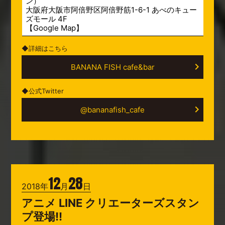
ン）
大阪府大阪市阿倍野区阿倍野筋1-6-1 あべのキュー
ズモール 4F
【
Google Map
】
◆詳細はこちら
BANANA FISH cafe&bar
◆公式Twitter
@bananafish_cafe
12
28
2018年
月
日
アニメ LINE クリエーターズスタン
プ登場!!