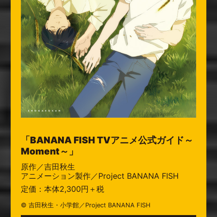
「BANANA FISH TVアニメ公式ガイド～
Moment～」
原作／吉田秋生
アニメーション製作／Project BANANA FISH
定価：本体2,300円＋税
© 吉田秋生・小学館／Project BANANA FISH