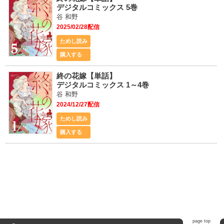
デジタルコミックス 5巻
谷 和野
2025/02/28配信
ためし読み
購入する
終の花嫁【単話】
デジタルコミックス 1～4巻
谷 和野
2024/12/27配信
ためし読み
購入する
Home
page top