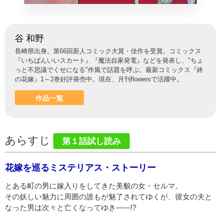
谷 和野
長崎県出身。第66回新人コミック大賞・佳作を受賞。コミックス
『いちばんいいスカート』『魔法自家発電』などを発表し、"ちょ
っと不思議でくせになる"作風で話題を呼ぶ。最新コミックス『終
の花嫁』1～2巻好評発売中。現在、月刊flowersで活躍中。
作品一覧
あらすじ
第１話試し読み
花嫁を巡るミステリアス・ストーリー
とある町の男に嫁入りをしてきた美貌の女・セルマ。
その妖しい魅力に周囲の誰もが魅了されてゆくが、彼女の夫と
なった男は次々と亡くなってゆき
―
―!?