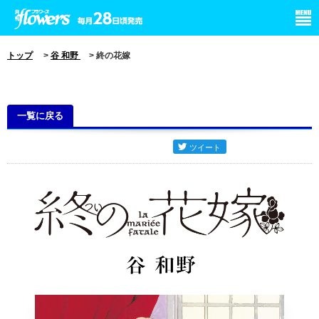
小学館 月刊flowers
トップ
>
谷 和野
> 終の花嫁
一覧に戻る