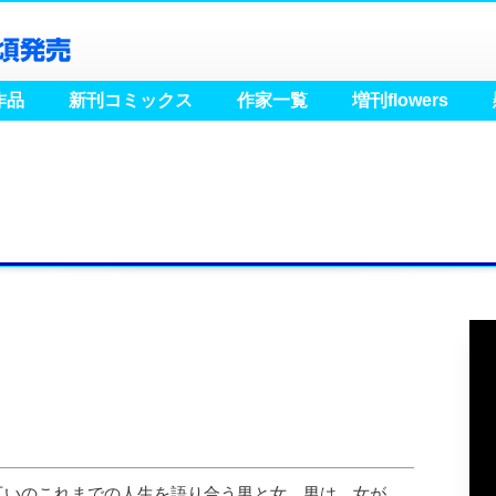
小学館 月刊flowers
作品
新刊コミックス
作家一覧
増刊flowers
互いのこれまでの人生を語り合う男と女。男は、女が