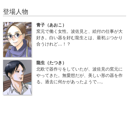
登場人物
青子（あおこ）
窯元で働く女性。波佐見と、絵付の仕事が大
好き。白い器を好む龍生とは、最初ぶつかり
合うけれど…！？
龍生（たつき）
北欧で器作りをしていたが、波佐見の窯元に
やってきた。無愛想だが、美しい形の器を作
る。過去に何かがあったようで…。