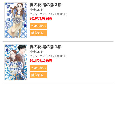
青の花 器の森 2巻
小玉ユキ
フラワーコミックスα [ 新書判 ]
2019/03/08発売
ためし読み
購入する
青の花 器の森 1巻
小玉ユキ
フラワーコミックスα [ 新書判 ]
2018/09/10発売
ためし読み
購入する