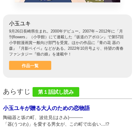
小玉ユキ
9月26日長崎県生まれ。2000年デビュー。2007年～2012年に「月
刊flowers」（小学館）にて連載した『坂道のアポロン』で第57回
小学館漫画賞一般向け部門を受賞。ほかの作品に『青の花 器の
森』『月影ベイベ』などがある。2022年10月号より、待望の青春
ファンタジー『狼の娘』を連載中！
作品一覧
あらすじ
第１話試し読み
小玉ユキが贈る大人のための恋物語
陶磁器と坂の町、波佐見(はさみ)———
「器(うつわ)」を愛する男女が、この町で出会い…!?