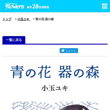
小学館 月刊flowers
トップ
>
小玉ユキ
> 青の花 器の森
一覧に戻る