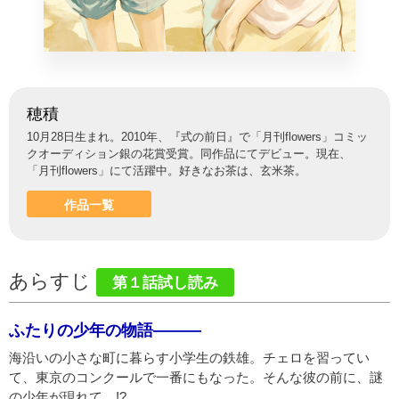
穂積
10月28日生まれ。2010年、『式の前日』で「月刊flowers」コミッ
クオーディション銀の花賞受賞。同作品にてデビュー。現在、
「月刊flowers」にて活躍中。好きなお茶は、玄米茶。
作品一覧
あらすじ
第１話試し読み
ふたりの少年の物語———
海沿いの小さな町に暮らす小学生の鉄雄。チェロを習ってい
て、東京のコンクールで一番にもなった。そんな彼の前に、謎
の少年が現れて…!?