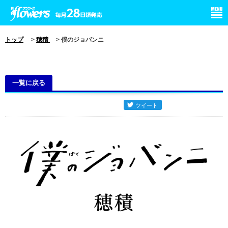
小学館 月刊flowers
トップ
>
穂積
> 僕のジョバンニ
一覧に戻る