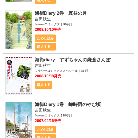
購入する
海街Diary 2巻 真昼の月
吉田秋生
flowersコミックス [ B6判 ]
2008/10/10発売
ためし読み
購入する
海街diary すずちゃんの鎌倉さんぽ
吉田秋生
フラワーコミックススペシャル [ B6判 ]
2008/10/08発売
購入する
海街Diary 1巻 蝉時雨のやむ頃
吉田秋生
flowersコミックス [ B6判 ]
2007/04/26発売
ためし読み
購入する