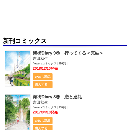
新刊コミックス
海街Diary 9巻 行ってくる＜完結＞
吉田秋生
flowersコミックス [ B6判 ]
2018/12/10発売
ためし読み
購入する
海街Diary 8巻 恋と巡礼
吉田秋生
flowersコミックス [ B6判 ]
2017/04/10発売
ためし読み
購入する