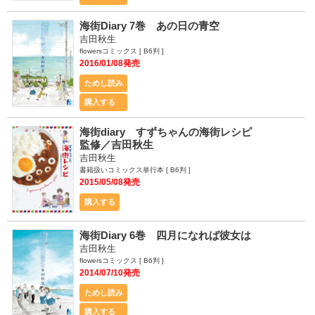
海街Diary 7巻 あの日の青空
吉田秋生
flowersコミックス [ B6判 ]
2016/01/08発売
ためし読み
購入する
海街diary すずちゃんの海街レシピ
監修／吉田秋生
吉田秋生
書籍扱いコミックス単行本 [ B6判 ]
2015/05/08発売
購入する
海街Diary 6巻 四月になれば彼女は
吉田秋生
flowersコミックス [ B6判 ]
2014/07/10発売
ためし読み
購入する