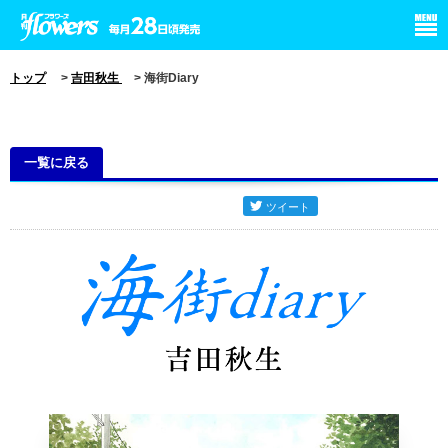
小学館 月刊flowers
トップ
>
吉田秋生
> 海街Diary
一覧に戻る