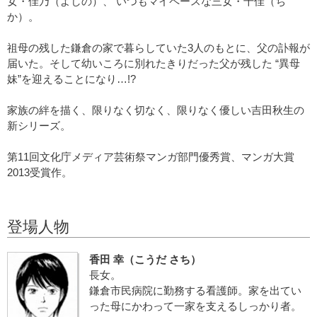
女・佳乃（よしの）、 いつもマイペースな三女・千佳（ち
か）。
祖母の残した鎌倉の家で暮らしていた3人のもとに、父の訃報が
届いた。そして幼いころに別れたきりだった父が残した “異母
妹”を迎えることになり…!?
家族の絆を描く、限りなく切なく、限りなく優しい吉田秋生の
新シリーズ。
第11回文化庁メディア芸術祭マンガ部門優秀賞、マンガ大賞
2013受賞作。
登場人物
香田 幸（こうだ さち）
長女。
鎌倉市民病院に勤務する看護師。家を出てい
った母にかわって一家を支えるしっかり者。