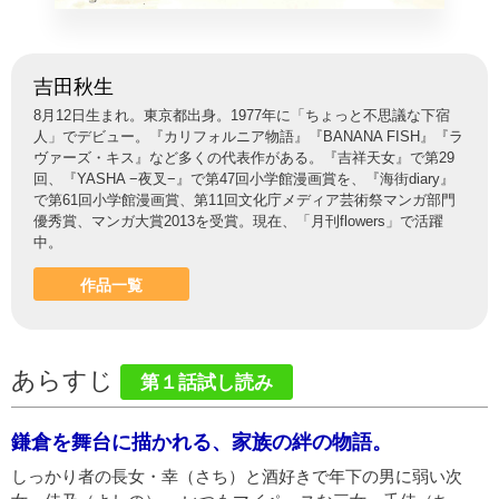
吉田秋生
8月12日生まれ。東京都出身。1977年に「ちょっと不思議な下宿
人」でデビュー。『カリフォルニア物語』『BANANA FISH』『ラ
ヴァーズ・キス』など多くの代表作がある。『吉祥天女』で第29
回、『YASHA −夜叉−』で第47回小学館漫画賞を、『海街diary』
で第61回小学館漫画賞、第11回文化庁メディア芸術祭マンガ部門
優秀賞、マンガ大賞2013を受賞。現在、「月刊flowers」で活躍
中。
作品一覧
あらすじ
第１話試し読み
鎌倉を舞台に描かれる、家族の絆の物語。
しっかり者の長女・幸（さち）と酒好きで年下の男に弱い次