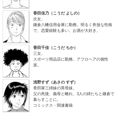
香田佳乃（こうだ よしの）
次女。
鎌倉八幡信用金庫に勤務。明るく奔放な性格
で、恋愛経験も多い。お酒が大好き。
香田千佳（こうだ ちか）
三女。
スポーツ用品店に勤務。アフロヘアの個性
派。
浅野すず（あさの すず）
香田家三姉妹の異母妹。
父の死後、義母と離れ、3人の姉たちと鎌倉で
暮らすことに。
コミックス・関連書籍