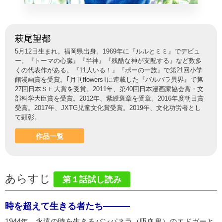
萩尾望都
5月12日生まれ。福岡県出身。1969年に『ルルとミミ』でデビュ
ー。『トーマの心臓』『半神』『残酷な神が支配する』など数多
くの代表作がある。『11人いる！』『ポーの一族』で第21回小学
館漫画賞を受賞。｢月刊flowers｣に連載した『バルバラ異界』で第
27回日本ＳＦ大賞を受賞。2011年、第40回日本漫画家協会賞・文
部科学大臣賞を受賞。2012年、紫綬褒章を受章。2016年度朝日賞
受賞。2017年、JXTG児童文化賞受賞。2019年、文化功労者とし
て顕彰。
作品一覧
あらすじ
第１話試し読み
時を超えて生きる者たち———
1944年。永遠の時を生きるバンパネラ（吸血鬼）のエドガーと