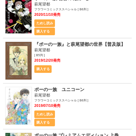
萩尾望都
フラワーコミックススペシャル [ B6判 ]
2020/11/10発売
ためし読み
購入する
『ポーの一族』と萩尾望都の世界【普及版】
萩尾望都
[ B5判 ]
2019/12/20発売
購入する
ポーの一族 ユニコーン
萩尾望都
フラワーコミックススペシャル [ B6判 ]
2019/07/10発売
ためし読み
購入する
ポーの一族 プレミアムエディション 上巻