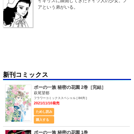
イギリスに疎開してきたドイツ人の少女。ノ
アという弟がいる。
新刊コミックス
ポーの一族 秘密の花園 2巻［完結］
萩尾望都
フラワーコミックススペシャル [ B6判 ]
2021/11/10発売
ためし読み
購入する
ポーの一族 秘密の花園 1巻