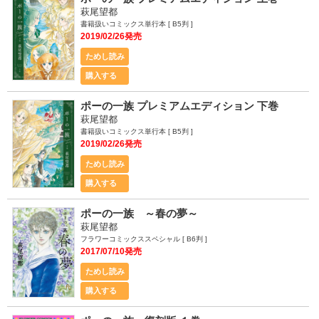
萩尾望都
書籍扱いコミックス単行本 [ B5判 ]
2019/02/26発売
ためし読み
購入する
ポーの一族 プレミアムエディション 下巻
萩尾望都
書籍扱いコミックス単行本 [ B5判 ]
2019/02/26発売
ためし読み
購入する
ポーの一族 ～春の夢～
萩尾望都
フラワーコミックススペシャル [ B6判 ]
2017/07/10発売
ためし読み
購入する