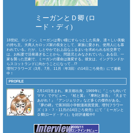
ミーガンとＤ卿 (ロ
ード・ディ)
18世紀、ロンドン。ミーガンは青い瞳にすらっとした長身、凛々しい美貌
の持ち主。大商人カロッズ家の長女として、家族に愛され、使用人にも慕
われている。だが、しとやかでお上品なふるまいを求められる社交界で
は、お転婆で活発過ぎることから、問題児とみなされていた。ある日、一
家を襲った悲劇で、ミーガンの運命は激変する。彼女は、イングランドか
らスコットランドに向かうことになって…!?
増刊フラワーズ（3月、7月、11月〈年3回〉の14日ごろ発売）にて連載
中！
PROFILE
2月14日生まれ。東京都出身。1969年に『こっち向いて
ママ』でデビュー。『杖と翼』『摩利と新吾』『天まで
あがれ！』『アンジェリク』など多くの傑作がある。
『夢の碑』で第30回小学館漫画賞受賞。増刊フラワー
ズ（３・７・11月の14日ごろ発売）にて「ミーガンと
Ｄ卿(ロード・ディ)」を好評連載中!!