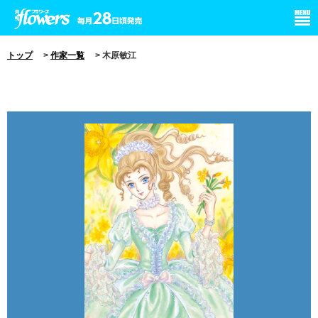
小学館 月刊flowers
トップ
>
作家一覧
> 木原敏江