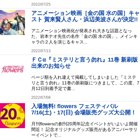
2022/07/25
アニメーション映画［金の国 水の国］キャ
スト 賀来賢人さん・浜辺美波さんが決定!!
アニメーション映画化が発表され大きな話題となっ
た、岩本ナオ先生の名作「金の国 水の国」。メインキ
ャラの２人を演じるキャス...
2022/07/13
ＦＣα『ミステリと言う勿れ』11巻 新刷版
出来のお知らせ
ページ順を入れ違えて掲載してしまいました『ミステ
リと言う勿れ』11巻の新刷版につきまして、この度、7
月12日到着予定で書...
2022/07/08
入場無料! flowers フェスティバル
7/16(土)・17(日) 会場販売グッズ大公開！
月刊flowersの創刊20周年記念イベントがいよいよ開催
間近！ 記念オリジナルグッズ販売があるアニバーサリ
ーイベントで...