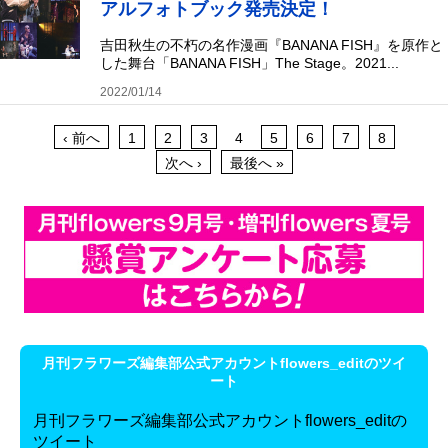
アルフォトブック発売決定！
吉田秋生の不朽の名作漫画『BANANA FISH』を原作と
した舞台「BANANA FISH」The Stage。2021...
2022/01/14
‹ 前へ
1
2
3
4
5
6
7
8
次へ ›
最後へ »
月刊フラワーズ編集部公式アカウントflowers_editのツイ
ート
月刊フラワーズ編集部公式アカウントflowers_editの
ツイート