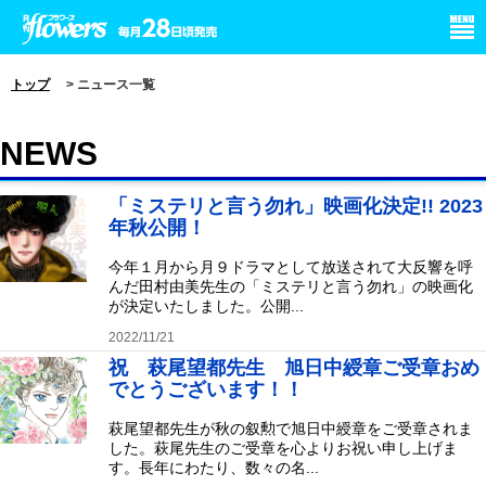
小学館 月刊flowers
トップ
> ニュース一覧
NEWS
「ミステリと言う勿れ」映画化決定!! 2023
年秋公開！
今年１月から月９ドラマとして放送されて大反響を呼
んだ田村由美先生の「ミステリと言う勿れ」の映画化
が決定いたしました。公開...
2022/11/21
祝 萩尾望都先生 旭日中綬章ご受章おめ
でとうございます！！
萩尾望都先生が秋の叙勲で旭日中綬章をご受章されま
した。萩尾先生のご受章を心よりお祝い申し上げま
す。長年にわたり、数々の名...