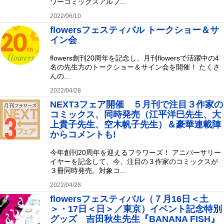
ワーコミックスアルフ...
2022/06/10
flowersフェスティバル トークショー＆サ
イン会
flowers創刊20周年を記念し、月刊flowersで活躍中の4
名の先生方のトークショー＆サイン会を開催！ たくさ
んの...
2022/04/28
NEXT3フェア開催 ５月刊で注目３作家の
コミックス、同時発売（江平洋巳先生、大
上貴子先生、空木帆子先生）＆豪華連載陣
からコメントも!
今年創刊20周年を迎えるフラワーズ！ アニバーサリー
イヤーを記念して、今、注目の３作家のコミックスが
３冊同時発売。対象コ...
2022/04/28
flowersフェスティバル（７月16日＜土
＞・17日＜日＞／東京）イベント記念特別
グッズ 吉田秋生先生『BANANA FISH』