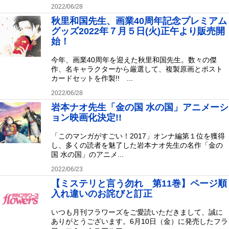
2022/06/28
秋里和国先生、画業40周年記念プレミアム
グッズ2022年７月５日(火)正午より販売開
始！
今年、画業40周年を迎えた秋里和国先生。数々の傑
作、名キャラクターから厳選して、複製原画とポスト
カードセットを作製!! ...
2022/06/28
岩本ナオ先生「金の国 水の国」アニメーシ
ョン映画化決定!!
「このマンガがすごい！2017」オンナ編第１位を獲得
し、多くの読者を魅了した岩本ナオ先生の名作「金の
国 水の国」のアニメ...
2022/06/23
【ミステリと言う勿れ 第11巻】ページ順
入れ違いのお詫びと訂正
いつも月刊フラワーズをご愛読いただきまして、誠に
ありがとうございます。6月10日（金）に発売したフラ