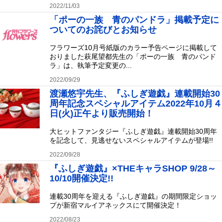
2022/11/03
「ポーの一族 青のパンドラ」掲載予定に
ついてのお詫びとお知らせ
フラワーズ10月号紙版のカラー予告ページに掲載して
おりました萩尾望都先生の「ポーの一族 青のパンド
ラ」は、執筆予定変更の...
2022/09/29
渡瀬悠宇先生、『ふしぎ遊戯』連載開始30
周年記念スペシャルアイテム2022年10月４
日(火)正午より販売開始！
大ヒットファンタジー『ふしぎ遊戯』連載開始30周年
を記念して、見逃せないスペシャルアイテムが登場!!
2022/09/28
『ふしぎ遊戯』×THEキャラSHOP 9/28～
10/10開催決定!!
連載30周年を迎える『ふしぎ遊戯』の期間限定ショッ
プが新宿マルイアネックスにて開催決定！
2022/08/23