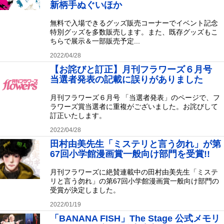
新柄手ぬぐいほか
無料で入場できるグッズ販売コーナーでイベント記念
特別グッズを多数販売します。また、既存グッズもこ
ちらで展示＆一部販売予定...
2022/04/28
【お詫びと訂正】月刊フラワーズ６月号
当選者発表の記載に誤りがありました
月刊フラワーズ６月号 「当選者発表」のページで、フ
ラワーズ賞当選者に重複がございました。お詫びして
訂正いたします。
2022/04/28
田村由美先生「ミステリと言う勿れ」が第
67回小学館漫画賞一般向け部門を受賞!!
月刊フラワーズに絶賛連載中の田村由美先生「ミステ
リと言う勿れ」の第67回小学館漫画賞一般向け部門の
受賞が決定しました。
2022/01/19
「BANANA FISH」The Stage 公式メモリ