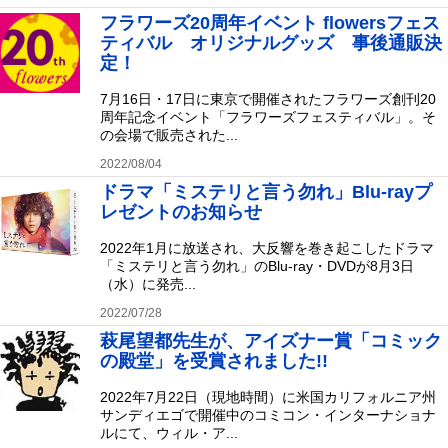
フラワーズ20周年イベント flowersフェス
ティバル オリジナルグッズ 事後通販決
定！
7月16日・17日に東京で開催されたフラワーズ創刊20
周年記念イベント「フラワーズフェスティバル」。そ
の会場で販売された...
2022/08/04
ドラマ「ミステリと言う勿れ」Blu-rayプ
レゼントのお知らせ
2022年1月に放送され、大反響を巻き起こしたドラマ
「ミステリと言う勿れ」のBlu-ray・DVDが8月3日
（水）に発売...
2022/07/28
萩尾望都先生が、アイズナー賞「コミック
の殿堂」を受賞されました!!
2022年7月22日（現地時間）に米国カリフォルニア州
サンディエゴで開催中のコミコン・インターナショナ
ルにて、ウィル・ア...